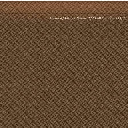
Время:
0,0366 сек.
Память:
7,965 МБ
Запросов к БД:
5