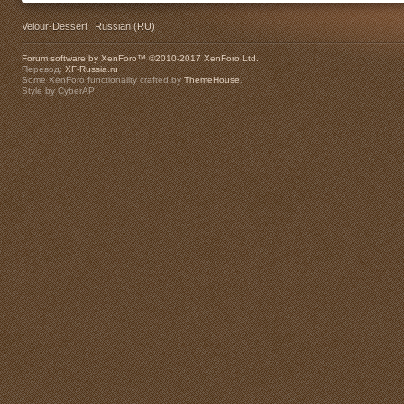
Velour-Dessert
Russian (RU)
Forum software by XenForo™
©2010-2017 XenForo Ltd.
Перевод:
XF-Russia.ru
Some XenForo functionality crafted by
ThemeHouse
.
Style by CyberAP