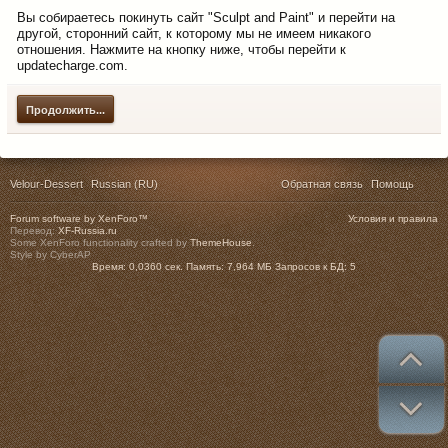
Вы собираетесь покинуть сайт "Sculpt and Paint" и перейти на
другой, сторонний сайт, к которому мы не имеем никакого
отношения. Нажмите на кнопку ниже, чтобы перейти к
updatecharge.com.
Продолжить...
Velour-Dessert
Russian (RU)
Обратная связь
Помощь
Forum software by XenForo™
Условия и правила
Перевод:
XF-Russia.ru
Some XenForo functionality crafted by
ThemeHouse
.
Style by CyberAP
Время:
0,0360 сек.
Память:
7,964 МБ
Запросов к БД:
5