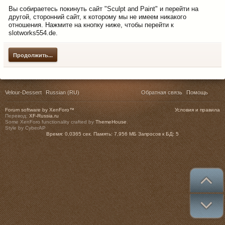
Вы собираетесь покинуть сайт "Sculpt and Paint" и перейти на
другой, сторонний сайт, к которому мы не имеем никакого
отношения. Нажмите на кнопку ниже, чтобы перейти к
slotworks554.de.
Продолжить...
Velour-Dessert
Russian (RU)
Обратная связь
Помощь
Forum software by XenForo™
Условия и правила
Перевод:
XF-Russia.ru
Some XenForo functionality crafted by
ThemeHouse
.
Style by CyberAP
Время:
0,0365 сек.
Память:
7,956 МБ
Запросов к БД:
5