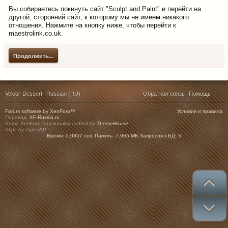
Вы собираетесь покинуть сайт "Sculpt and Paint" и перейти на
другой, сторонний сайт, к которому мы не имеем никакого
отношения. Нажмите на кнопку ниже, чтобы перейти к
maestrolink.co.uk.
Продолжить...
Velour-Dessert
Russian (RU)
Обратная связь
Помощь
Forum software by XenForo™
Условия и правила
Перевод:
XF-Russia.ru
Some XenForo functionality crafted by
ThemeHouse
.
Style by CyberAP
Время:
0,0357 сек.
Память:
7,965 МБ
Запросов к БД:
5