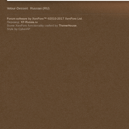
Velour-Dessert
Russian (RU)
Forum software by XenForo™
©2010-2017 XenForo Ltd.
Перевод:
XF-Russia.ru
Some XenForo functionality crafted by
ThemeHouse
.
Style by CyberAP