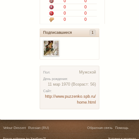
0
0
0
0
0
0
0
0
Подписавшиеся
1
Мужской
Пол:
День рождения:
11 мар 1970
(Возраст: 56)
Сайт:
http://www.puzzenko.spb.ru/
home.html
Velour-Dessert
Russian (RU)
Обратная связь
Помощь
Forum software by XenForo™
Условия и правила