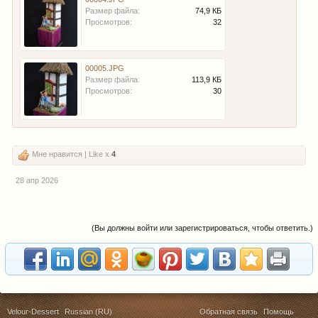
Размер файла:
74,9 КБ
Просмотров:
32
00005.JPG
Размер файла:
113,9 КБ
Просмотров:
30
Мне нравится | Like x
4
28 апр 2026
(Вы должны войти или зарегистрироваться, чтобы ответить.)
Velour-Dessert
Russian (RU)
Обратная связь
Помощь