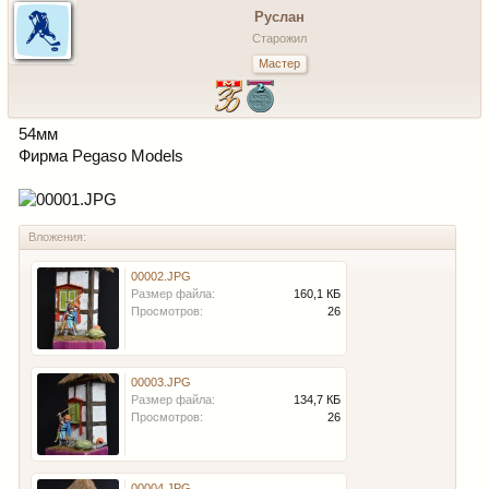
Руслан
Старожил
Мастер
54мм
Фирма Pegaso Models
Вложения:
00002.JPG
Размер файла:
160,1 КБ
Просмотров:
26
00003.JPG
Размер файла:
134,7 КБ
Просмотров:
26
00004.JPG