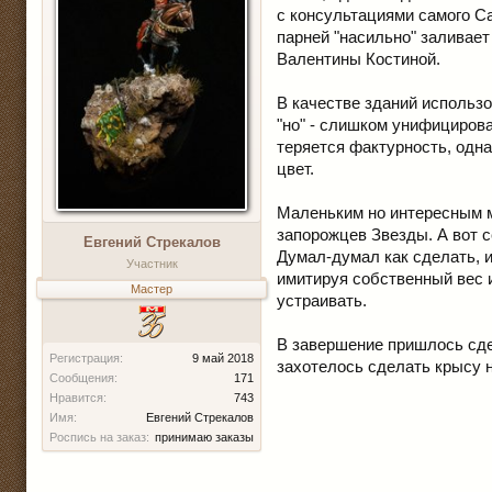
с консультациями самого Са
парней "насильно" заливает
Валентины Костиной.
В качестве зданий использ
"но" - слишком унифицирова
теряется фактурность, одна
цвет.
Маленьким но интересным м
запорожцев Звезды. А вот се
Евгений Стрекалов
Думал-думал как сделать, и
Участник
имитируя собственный вес и
Мастер
устраивать.
В завершение пришлось сде
Регистрация:
9 май 2018
захотелось сделать крысу н
Сообщения:
171
Нравится:
743
Имя:
Евгений Стрекалов
Роспись на заказ:
принимаю заказы