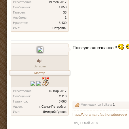
Регистрация:
19 фев 2017
Сообщения:
1.853
Галерея:
33
Альбомы:
1
Нравится:
5.430
Имя:
Петрович
Плюсую однозначно!!!
dpl
Ветеран
Мастер
Регистрация:
16 мар 2017
Сообщения:
2.110
Нравится:
3.063
Мне нравится | Like x
1
Адрес:
г. Санкт-Петербург
Имя:
Дмитрий Гуреев
https://diorama.ru/authors/dgureev/
dpl
,
17 май 2018