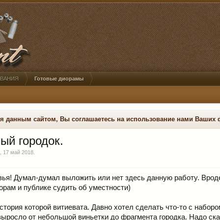
ОВАНИЯ
Готовые диорамы
ся данным сайтом, Вы соглашаетесь на использование нами Ваших 
ый городок.
,
17 май 2018
.
зья! Думал-думал выложить или нет здесь данную работу. Вроде 
орам и публике судить об уместности)
стория которой витиевата. Давно хотел сделать что-то с набо
 выросло от небольшой виньетки до фрагмента городка. Надо с