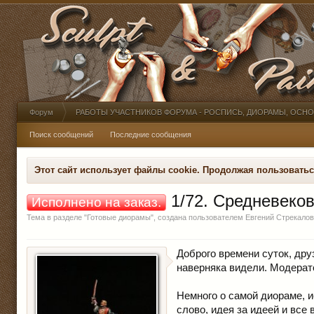
Форум
РАБОТЫ УЧАСТНИКОВ ФОРУМА - РОСПИСЬ, ДИОРАМЫ, ОСН
Поиск сообщений
Последние сообщения
Этот сайт использует файлы cookie. Продолжая пользовать
1/72. Средневеков
Исполнено на заказ.
Тема в разделе "
Готовые диорамы
", создана пользователем
Евгений Стрекалов
Доброго времени суток, дру
наверняка видели. Модерат
Немного о самой диораме, и
слово, идея за идеей и все