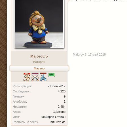
Maiorov.S
,
17 май 2018
Maiorov.S
Ветеран
Мастер
Регистрация:
21 фев 2017
Сообщения:
4.226
Галерея:
9
Альбомы:
1
Нравится:
2.484
Адрес:
Щёлково
Имя:
Майоров Степан
Роспись на заказ:
пишите лс