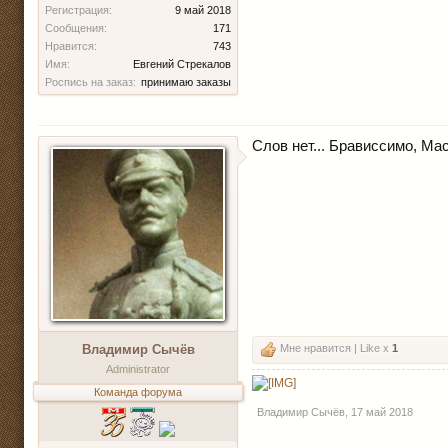
Регистрация:
9 май 2018
Сообщения:
171
Нравится:
743
Имя:
Евгений Стрекалов
Роспись на заказ:
принимаю заказы
Слов нет... Брависсимо, Мас
Владимир Сычёв
Мне нравится | Like x
1
Administrator
Команда форума
Владимир Сычёв
,
17 май 2018