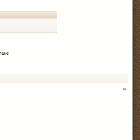
диане
#4