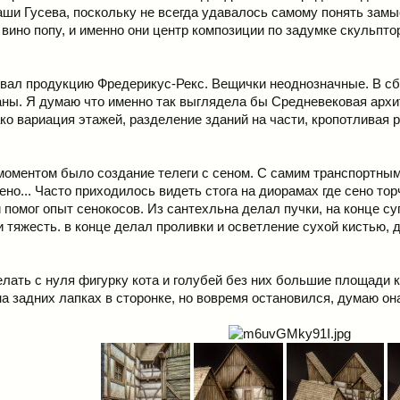
ши Гусева, поскольку не всегда удавалось самому понять замы
 вино попу, и именно они центр композиции по задумке скульпто
овал продукцию Фредерикус-Рекс. Вещички неоднозначные. В сб
ны. Я думаю что именно так выглядела бы Средневековая архите
ко вариация этажей, разделение зданий на части, кропотливая ро
оментом было создание телеги с сеном. С самим транспортным 
но... Часто приходилось видеть стога на диорамах где сено торч
 помог опыт сенокосов. Из сантехльна делал пучки, на конце с
 тяжесть. в конце делал проливки и осветление сухой кистью, д
лать с нуля фигурку кота и голубей без них большие площади к
а задних лапках в сторонке, но вовремя остановился, думаю он