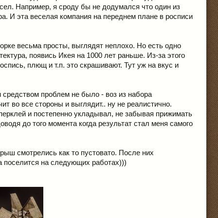
сел. Например, я сроду бы не додумался что один из
ра. И эта веселая компания на переднем плане в росписи
орке весьма просты, выглядят неплохо. Но есть одно
ктура, появись Икея на 1000 лет раньше. Из-за этого
спись, плющ и т.п. это скрашивают. Тут уж на вкус и
средством проблем не было - воз из набора
ит во все стороны и выглядит.. ну не реалистично.
уперклей и постепенно укладывал, не забывая прижимать
оводя до того момента когда результат стал меня самого
рыш смотрелись как то пустовато. После них
а поселится на следующих работах)))