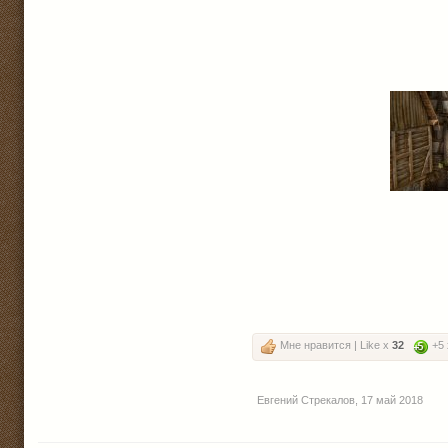
Мне нравится | Like x
32
+5
Евгений Стрекалов
,
17 май 2018