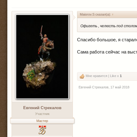
Maiorov.S сказал(а):
↑
Офигеть , челюсть под столом.
Спасибо большое, я старалс
Сама работа сейчас на выс
Мне нравится | Like x
1
Евгений Стрекалов
,
17 май 2018
Евгений Стрекалов
Участник
Мастер