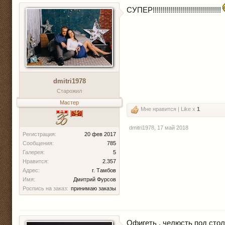
СУПЕР!!!!!!!!!!!!!!!!!!!!!!!!!!!!!!!!!!
dmitri1978
Старожил
Мастер
Мне нравится | Like x
1
dmitri1978
,
17 май 2018
Регистрация:
20 фев 2017
Сообщения:
785
Галерея:
5
Нравится:
2.357
Адрес:
г. Тамбов
Имя:
Дмитрий Фурсов
Роспись на заказ:
принимаю заказы
Офигеть , челюсть под столо