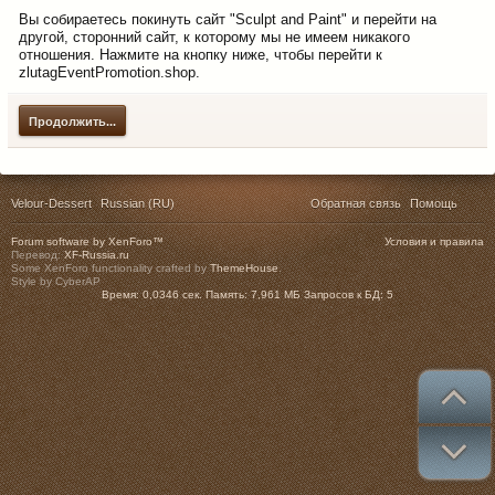
Вы собираетесь покинуть сайт "Sculpt and Paint" и перейти на
другой, сторонний сайт, к которому мы не имеем никакого
отношения. Нажмите на кнопку ниже, чтобы перейти к
zlutagEventPromotion.shop.
Продолжить...
Velour-Dessert
Russian (RU)
Обратная связь
Помощь
Forum software by XenForo™
Условия и правила
Перевод:
XF-Russia.ru
Some XenForo functionality crafted by
ThemeHouse
.
Style by CyberAP
Время:
0,0346 сек.
Память:
7,961 МБ
Запросов к БД:
5