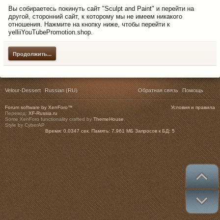
Вы собираетесь покинуть сайт "Sculpt and Paint" и перейти на
другой, сторонний сайт, к которому мы не имеем никакого
отношения. Нажмите на кнопку ниже, чтобы перейти к
yelliiYouTubePromotion.shop.
Продолжить...
Velour-Dessert
Russian (RU)
Обратная связь
Помощь
Forum software by XenForo™
Условия и правила
Перевод:
XF-Russia.ru
Some XenForo functionality crafted by
ThemeHouse
.
Style by CyberAP
Время:
0,0347 сек.
Память:
7,961 МБ
Запросов к БД:
5