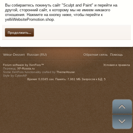
Вы собираетесь покинуть сайт "Sculpt and Paint" и перейти на
другой, сторонний сайт, к которому мы не имеем никакого
отношения. Нажмите на кнопку ниже, чтобы перейти к
yelliiWebsitePromotion.shop.
Продолжить...
Velour-Dessert
Russian (RU)
Обратная связь
Помощь
Forum software by XenForo™
Условия и правила
Перевод:
XF-Russia.ru
Some XenForo functionality crafted by
ThemeHouse
.
Style by CyberAP
Время:
0,0345 сек.
Память:
7,961 МБ
Запросов к БД:
5