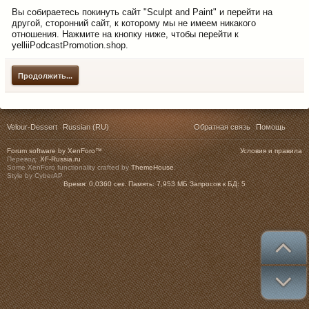
Вы собираетесь покинуть сайт "Sculpt and Paint" и перейти на
другой, сторонний сайт, к которому мы не имеем никакого
отношения. Нажмите на кнопку ниже, чтобы перейти к
yelliiPodcastPromotion.shop.
Продолжить...
Velour-Dessert
Russian (RU)
Обратная связь
Помощь
Forum software by XenForo™
Условия и правила
Перевод:
XF-Russia.ru
Some XenForo functionality crafted by
ThemeHouse
.
Style by CyberAP
Время:
0,0360 сек.
Память:
7,953 МБ
Запросов к БД:
5