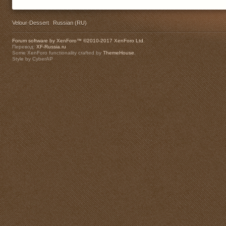
Velour-Dessert
Russian (RU)
Forum software by XenForo™
©2010-2017 XenForo Ltd.
Перевод:
XF-Russia.ru
Some XenForo functionality crafted by
ThemeHouse
.
Style by CyberAP