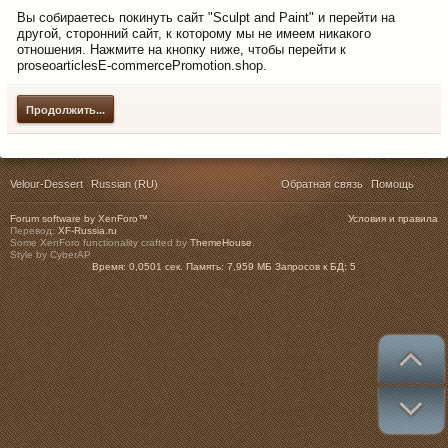
Вы собираетесь покинуть сайт "Sculpt and Paint" и перейти на
другой, сторонний сайт, к которому мы не имеем никакого
отношения. Нажмите на кнопку ниже, чтобы перейти к
proseoarticlesE-commercePromotion.shop.
Продолжить...
Velour-Dessert
Russian (RU)
Обратная связь
Помощь
Forum software by XenForo™
Условия и правила
Перевод:
XF-Russia.ru
Some XenForo functionality crafted by
ThemeHouse
.
Style by CyberAP
Время:
0,0501 сек.
Память:
7,959 МБ
Запросов к БД:
5