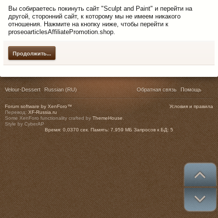
Вы собираетесь покинуть сайт "Sculpt and Paint" и перейти на
другой, сторонний сайт, к которому мы не имеем никакого
отношения. Нажмите на кнопку ниже, чтобы перейти к
proseoarticlesAffiliatePromotion.shop.
Продолжить...
Velour-Dessert
Russian (RU)
Обратная связь
Помощь
Forum software by XenForo™
Условия и правила
Перевод:
XF-Russia.ru
Some XenForo functionality crafted by
ThemeHouse
.
Style by CyberAP
Время:
0,0370 сек.
Память:
7,959 МБ
Запросов к БД:
5