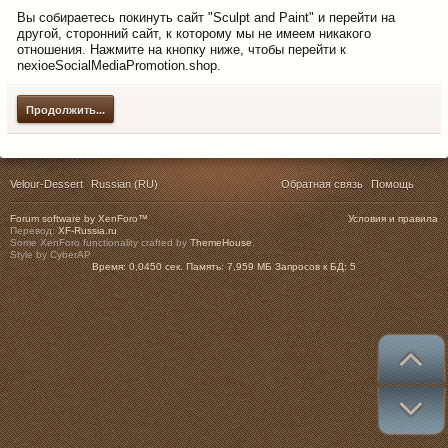
Вы собираетесь покинуть сайт "Sculpt and Paint" и перейти на
другой, сторонний сайт, к которому мы не имеем никакого
отношения. Нажмите на кнопку ниже, чтобы перейти к
nexioeSocialMediaPromotion.shop.
Продолжить...
Velour-Dessert
Russian (RU)
Обратная связь
Помощь
Forum software by XenForo™
Условия и правила
Перевод:
XF-Russia.ru
Some XenForo functionality crafted by
ThemeHouse
.
Style by CyberAP
Время:
0,0450 сек.
Память:
7,959 МБ
Запросов к БД:
5