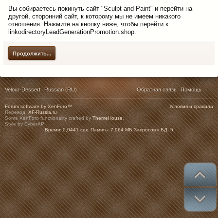
Вы собираетесь покинуть сайт "Sculpt and Paint" и перейти на
другой, сторонний сайт, к которому мы не имеем никакого
отношения. Нажмите на кнопку ниже, чтобы перейти к
linkodirectoryLeadGenerationPromotion.shop.
Продолжить...
Velour-Dessert
Russian (RU)
Обратная связь
Помощь
Forum software by XenForo™
Условия и правила
Перевод:
XF-Russia.ru
Some XenForo functionality crafted by
ThemeHouse
.
Style by CyberAP
Время:
0,0441 сек.
Память:
7,964 МБ
Запросов к БД:
5