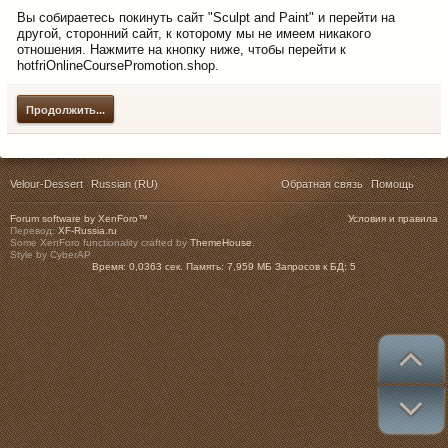
Вы собираетесь покинуть сайт "Sculpt and Paint" и перейти на
другой, сторонний сайт, к которому мы не имеем никакого
отношения. Нажмите на кнопку ниже, чтобы перейти к
hotfriOnlineCoursePromotion.shop.
Продолжить...
Velour-Dessert
Russian (RU)
Обратная связь
Помощь
Forum software by XenForo™
Условия и правила
Перевод:
XF-Russia.ru
Some XenForo functionality crafted by
ThemeHouse
.
Style by CyberAP
Время:
0,0363 сек.
Память:
7,959 МБ
Запросов к БД:
5