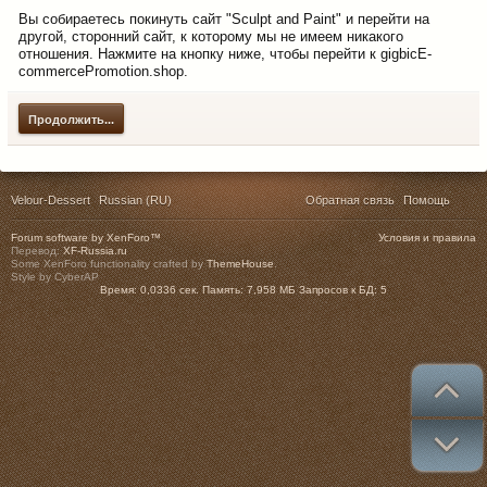
Вы собираетесь покинуть сайт "Sculpt and Paint" и перейти на
другой, сторонний сайт, к которому мы не имеем никакого
отношения. Нажмите на кнопку ниже, чтобы перейти к gigbicE-
commercePromotion.shop.
Продолжить...
Velour-Dessert
Russian (RU)
Обратная связь
Помощь
Forum software by XenForo™
Условия и правила
Перевод:
XF-Russia.ru
Some XenForo functionality crafted by
ThemeHouse
.
Style by CyberAP
Время:
0,0336 сек.
Память:
7,958 МБ
Запросов к БД:
5