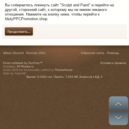
Вы собираетесь покинуть сайт "Sculpt and Paint" и перейти на
другой, сторонний сайт, к которому мы не имеем никакого
отношения. Нажмите на кнопку ниже, чтобы перейти к
fdutyPPCPromotion.shop.
Продолжить...
Velour-Dessert
Russian (RU)
Обратная связь
Помощь
Forum software by XenForo™
Условия и правила
Перевод:
XF-Russia.ru
Some XenForo functionality crafted by
ThemeHouse
.
Style by CyberAP
Время:
0,0363 сек.
Память:
7,953 МБ
Запросов к БД:
5