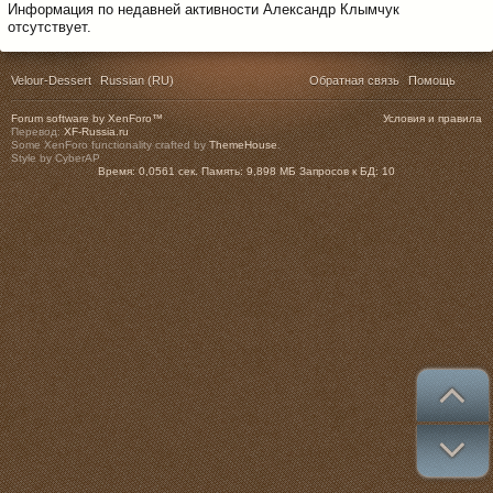
Информация по недавней активности Александр Клымчук
отсутствует.
Velour-Dessert
Russian (RU)
Обратная связь
Помощь
Forum software by XenForo™
Условия и правила
Перевод:
XF-Russia.ru
Some XenForo functionality crafted by
ThemeHouse
.
Style by CyberAP
Время:
0,0561 сек.
Память:
9,898 МБ
Запросов к БД:
10