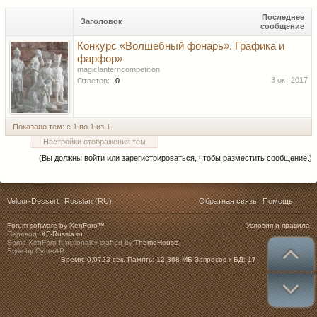
Последнее
Заголовок
сообщение
Конкурс «Волшебный фонарь». Графика и
фарфор»
magiclanterncompetition
3 окт 2017
Ответов:
0
Показано тем: с 1 по 1 из 1.
Настройки отображения тем
(Вы должны войти или зарегистрироваться, чтобы разместить сообщение.)
Velour-Dessert
Russian (RU)
Обратная связь
Помощь
Forum software by XenForo™
Условия и правила
Перевод:
XF-Russia.ru
Some XenForo functionality crafted by
ThemeHouse
.
Style by CyberAP
Время:
0,0723 сек.
Память:
12,368 МБ
Запросов к БД:
17