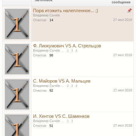
Заголовок
сообщение
Пора итожить налепленное... ;)
Владимир Сычёв
27 июл 2018
Ответов:
14
Ф. Лиокумович VS А. Стрельцов
Владимир Сычёв
...
2
3
4
27 июл 2018
Ответов:
98
С. Майоров VS А. Мальцев
Владимир Сычёв
...
2
3
4
27 июл 2018
Ответов:
92
И. Хентов VS С. Шаменков
Владимир Сычёв
...
2
3
27 июл 2018
Ответов:
51